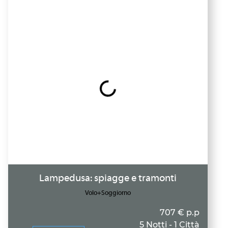
Lampedusa: spiagge e tramonti
Volo+Soggiorno
707 € p.p
5 Notti - 1 Città